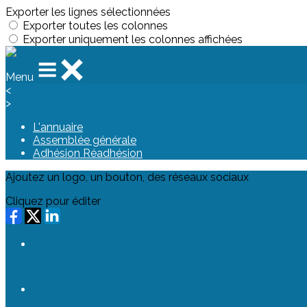
Exporter les lignes sélectionnées
Exporter toutes les colonnes
Exporter uniquement les colonnes affichées
Menu
<
>
L'annuaire
Assemblée générale
Adhésion Réadhésion
Ajoutez un logo, un bouton, des réseaux sociaux
Cliquez pour éditer