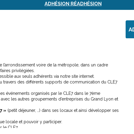
ADHÉSION RÉADHÉSION
A
 l’arrondissement voire de la métropole, dans un cadre
faires privilégiées.
ssible aux seuls adhérents via notre site internet.
u travers des différents supports de communication du CLE7
des événements organisés par le CLE7 dans le 7ème
s avec les autres groupements d’entreprises du Grand Lyon et
7 »
(petit déjeuner, …) dans ses locaux et ainsi développer ses
 locale et pouvoir y participer.
r le CLE7.
MMISSIONS
et faire partie des
COMIT
ÉS DE PILOTAGE