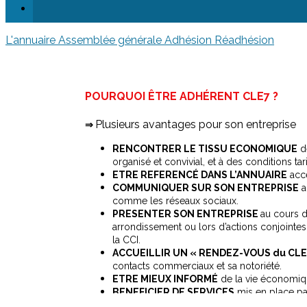
L'annuaire
Assemblée générale
Adhésion Réadhésion
POURQUOI ÊTRE ADHÉRENT CLE7 ?
Plusieurs avantages pour son entreprise
⇒
RENCONTRER LE TISSU ECONOMIQUE
de
organisé et convivial, et à des conditions tari
ETRE REFERENCÉ DANS L’ANNUAIRE
acce
COMMUNIQUER SUR SON ENTREPRISE
a
comme les réseaux sociaux.
PRESENTER SON ENTREPRISE
au cours 
arrondissement ou lors d’actions conjointe
la CCI.
ACCUEILLIR UN « RENDEZ-VOUS du CLE
contacts commerciaux et sa notoriété.
ETRE MIEUX INFORMÉ
de la vie économique
BENEFICIER DE SERVICES
mis en place pa
PARTICIPER AUX TRAVAUX DES CO