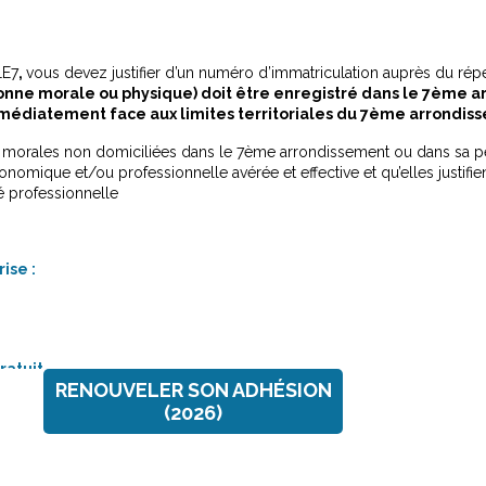
LE7
,
vous devez justifier d’un numéro d’immatriculation auprès du réper
onne morale ou physique) doit être enregistré dans le 7ème a
immédiatement face aux limites territoriales du 7ème arrondis
 morales non domiciliées dans le 7ème arrondissement ou dans sa pér
conomique et/ou professionnelle avérée et effective et qu’elles justif
té professionnelle
ise :
ratuit
RENOUVELER SON ADHÉSION
(2026)