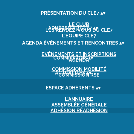
PRÉSENTATION DU CLE7
▴
▾
LE CLUB
ADHÉRER AU CLE7
▴
▾
LES RENDEZ-VOUS DU CLE7
L'ÉQUIPE CLE7
AGENDA ÉVÉNEMENTS ET RENCONTRES
▴
▾
EVÉNEMENTS ET INSCRIPTIONS
COMMISSIONS
▴
▾
AGENDA
COMMISSION MOBILITÉ
ACTUALITÉS
▴
▾
COMMISSION RSE
ESPACE ADHÉRENTS
▴
▾
L'ANNUAIRE
ASSEMBLÉE GÉNÉRALE
ADHÉSION RÉADHÉSION