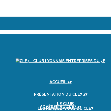
ACCUEIL
▴
▾
PRÉSENTATION DU CLE7
▴
▾
LE CLUB
ADHÉRER AU CLE7
▴
▾
LES RENDEZ-VOUS DU CLE7