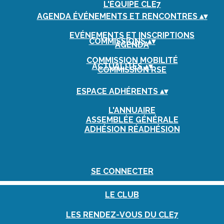
L'ÉQUIPE CLE7
AGENDA ÉVÉNEMENTS ET RENCONTRES
▴
▾
EVÉNEMENTS ET INSCRIPTIONS
COMMISSIONS
▴
▾
AGENDA
COMMISSION MOBILITÉ
ACTUALITÉS
▴
▾
COMMISSION RSE
ESPACE ADHÉRENTS
▴
▾
L'ANNUAIRE
ASSEMBLÉE GÉNÉRALE
ADHÉSION RÉADHÉSION
SE CONNECTER
LE CLUB
LES RENDEZ-VOUS DU CLE7