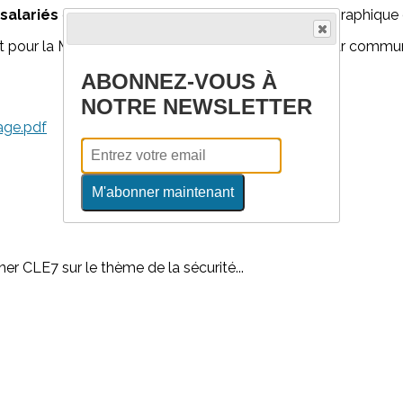
salariés
de Gerland habitant dans un secteur géographique 
ent pour la Métropole de Lyon, par département et par comm
ABONNEZ-VOUS À
NOTRE NEWSLETTER
age.pdf
M'abonner maintenant
er CLE7 sur le thème de la sécurité...