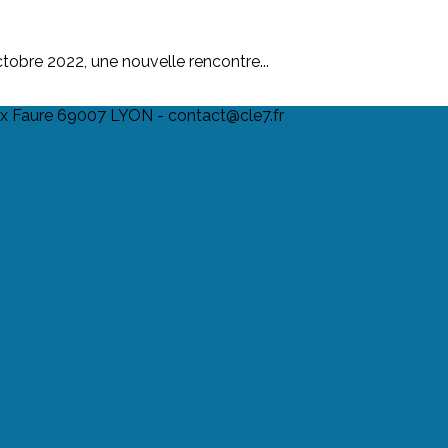
tobre 2022, une nouvelle rencontre...
lix Faure 69007 LYON - contact@cle7.fr