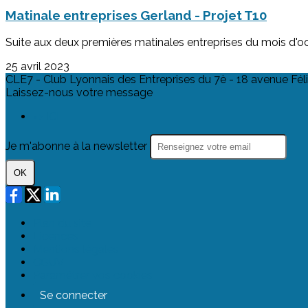
Matinale entreprises Gerland - Projet T10
Suite aux deux premières matinales entreprises du mois d'oc
25 avril 2023
CLE7 - Club Lyonnais des Entreprises du 7è - 18 avenue Fé
Laissez-nous votre message
=> ICI
Je m'abonne à la newsletter
OK
Plan du site
Licences
Mentions légales
CGUV
Paramétrer vos cookies
Se connecter