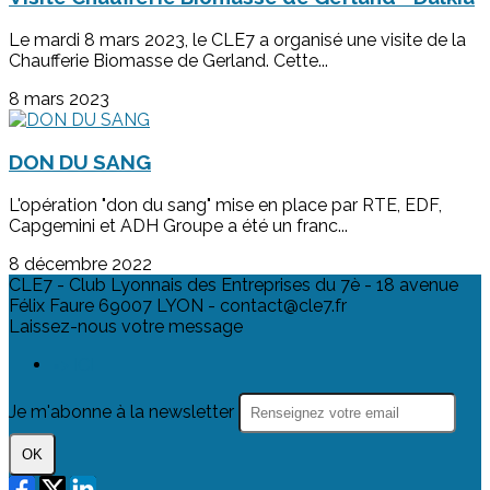
Le mardi 8 mars 2023, le CLE7 a organisé une visite de la
Chaufferie Biomasse de Gerland. Cette...
8 mars 2023
DON DU SANG
L'opération "don du sang" mise en place par RTE, EDF,
Capgemini et ADH Groupe a été un franc...
8 décembre 2022
CLE7 - Club Lyonnais des Entreprises du 7è - 18 avenue
Félix Faure 69007 LYON - contact@cle7.fr
Laissez-nous votre message
=> ICI
Je m'abonne à la newsletter
OK