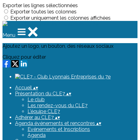
Exporter les lignes sélectionnées
Exporter toutes les colonnes
Exporter uniquement les colonnes affichées
Menu
Ajoutez un logo, un bouton, des réseaux sociaux
Cliquez pour éditer
Accueil
▴
▾
Présentation du CLE7
▴
▾
Le club
Les rendez-vous du CLE7
L'équipe CLE7
Adhérer au CLE7
▴
▾
Agenda événements et rencontres
▴
▾
Evénements et Inscriptions
Agenda