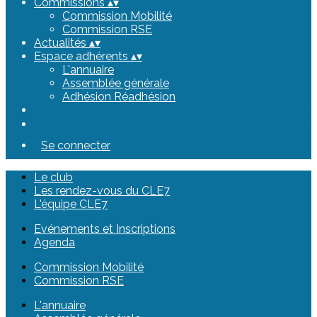
Commissions
▴
▾
Commission Mobilité
Commission RSE
Actualités
▴
▾
Espace adhérents
▴
▾
L'annuaire
Assemblée générale
Adhésion Réadhésion
Se connecter
Le club
Les rendez-vous du CLE7
L'équipe CLE7
Evénements et Inscriptions
Agenda
Commission Mobilité
Commission RSE
L'annuaire